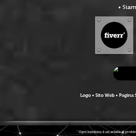
• S
iam
Logo • Sito Web • Pagina S
" Ogni bambino è un artista. il probl