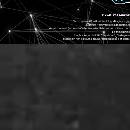
© 2026 by 8s2desig
Tutti i contenuti (testi, immagini, grafica, layout, 
La grafica, foto, video ed altri conten
Alcuni contenuti (foto/audio/video) sono tratti dal web ed utilizzati ne
Le immagini son
I loghi e segni distintivi “Facebook”, “Instagram
8s2design non si assume alcuna responsabilità per quanto co