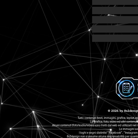
© 2026 by 8s2desig
Tutti i contenuti (testi, immagini, grafica, layout, 
La grafica, foto, video ed altri conten
Alcuni contenuti (foto/audio/video) sono tratti dal web ed utilizzati ne
Le immagini son
I loghi e segni distintivi “Facebook”, “Instagram
8s2design non si assume alcuna responsabilità per quanto co